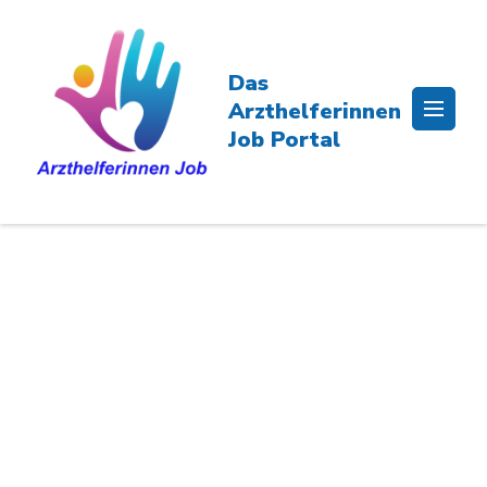
Skip
to
content
Das
(Press
Arzthelferinnen
Enter)
Job Portal